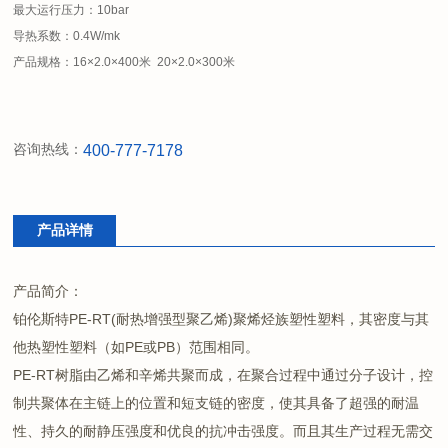
最大运行压力：10bar
导热系数：0.4W/mk
产品规格：16×2.0×400米 20×2.0×300米
咨询热线：
400-777-7178
产品详情
产品简介：
铂伦斯特PE-RT(耐热增强型聚乙烯)聚烯烃族塑性塑料，其密度与其
他热塑性塑料（如PE或PB）范围相同。
PE-RT树脂由乙烯和辛烯共聚而成，在聚合过程中通过分子设计，控
制共聚体在主链上的位置和短支链的密度，使其具备了超强的耐温
性、持久的耐静压强度和优良的抗冲击强度。而且其生产过程无需交